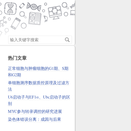
搜
索
关
键
字
热门文章
正常细胞与肿瘤细胞的G1期、S期
和G2期
单细胞测序数据质控原理及过滤方
法
U6启动子与EF1α、Ubc启动子的区
别
MYC参与转录调控的研究进展
染色体错误分离：成因与后果