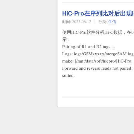
HiC-Pro在序列比对后出现lo
时间:
2023-06-12
分类:
生信
使用HiC-Pro软件分析Hi-C数据，在bo
示：
Pairing of R1 and R2 tags ...
Logs: logs/GSMxxxxx/mergeSAM.log
make: [/mnt/data/soft/hicpro/HiC-Pro
Forward and reverse reads not paired.
sorted.