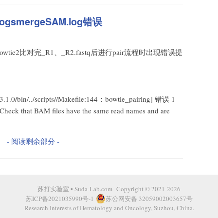
gsmergeSAM.log错误
wtie2比对完_R1、_R2.fastq后进行pair流程时出现错误提
_3.1.0/bin/../scripts//Makefile:144：bowtie_pairing] 错误 1
 Check that BAM files have the same read names and are
- 阅读剩余部分 -
苏打实验室 ▪
Suda-Lab.com
Copyright © 2021-2026
苏ICP备2021035990号-1
苏公网安备 32059002003657号
Research Interests of Hematology and Oncology,
Suzhou
, China.