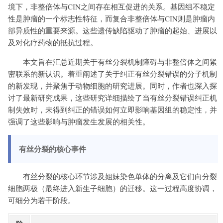
境下，非整倍体与CIN之间存在相互促进的关系。基因组不稳定
性是肿瘤的一个标志性特征，而复合非整倍体与CIN则是肿瘤内
部异质性的重要来源。这些遗传缺陷驱动了肿瘤的起始、进展以
及对化疗药物的抵抗过程。
本文旨在汇总近期关于有丝分裂机制障碍与非整倍体之间紧
密联系的新认识。着重阐述了关于纠正有丝分裂错误的分子机制
的新发现，并聚焦于动物细胞的研究进展。同时，作者也深入探
讨了最新研究成果，这些研究详细描绘了当有丝分裂错误纠正机
制失效时，未得到纠正的错误如何立即影响基因组的稳定性，并
强调了这些影响与肿瘤发生发展的相关性。
有丝分裂的核心事件
有丝分裂的核心环节涉及姐妹染色单体的分离及它们向分裂
细胞两极（最终进入新生子细胞）的迁移。这一过程高度协调，
可细分为若干阶段。