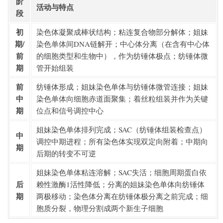
阶
活动与特点
段
初
染色体凝聚成棒状结构；粘连复合物部分解体；姐妹
期/
染色单体间DNA链解开；中心体分离（在含有中心体
前
的细胞类型和生物中），作为纺锤体极点；纺锤体微
期
管开始组装
前
纺锤体形成；姐妹染色单体与纺锤体微管连接；姐妹
中
染色单体向细胞赤道面聚集；着丝粒组装并作为关键
期
位点和信号调控中心
姐妹染色单体排列完成；SAC（纺锤体组装检查点）
中
调控中期进程；所有染色体实现双定向附着；中期向
期
后期的转变不可逆
姐妹染色单体粘连溶解；SAC失活；细胞周期蛋白依
后
赖性激酶1活性降低；分离的姐妹染色单体向纺锤体
期
两极移动；染色体分离在纺锤体极分离之前完成；细
胞质分裂，物理分割成两个新生子细胞